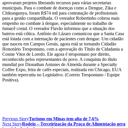
aprovaram projetos liberando recursos para várias secretarias
municipais. Para o combate de doenças como a Dengue, Zika e
Chikungunya, foram R$74 mil para contratação de profissionais
para a gestão compartilhada. O vereador Robertinho cobrou mais
empenho no combate à dengue, especialmente no trabalho de
fumacê costal. O vereador Flavão informou que a situação dos
bairros está crítica. Antônio do Lázaro comunicou que a Santa Casa
está lotada com a internação de pacientes com dengue. Um cidadão
que nasceu em Campos Gerais, agora está se tornando Cidadão
Honorário Trespontano, com a aprovação do Título de Cidadania a
Cosme Vitor de Loredo. Ele agora é trespontano por direito,
reconhecido pelos representantes do povo. A conquista do título
mundial por Dionathan Antunes de Almeida durante a Specialty
Coffee Expo, feira de cafés especiais, realizada em Chicago, EUA
também repercutiu no Legislativo. (Correio Trespontano / Equipe
Positiva).
Previous Story
Turismo em Minas tem alta de 7,6%
Next Story
Rodeio – Terceirização da Praça de Alimentação gera