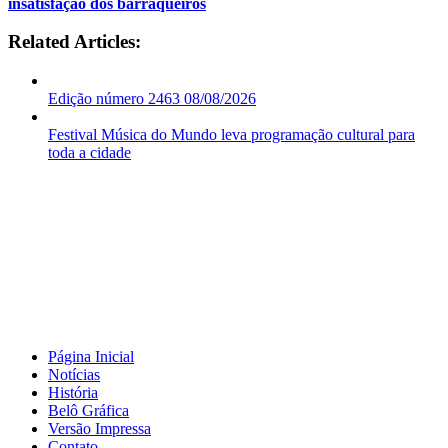
insatisfação dos barraqueiros
Related Articles:
Edição número 2463 08/08/2026
Festival Música do Mundo leva programação cultural para
toda a cidade
Página Inicial
Notícias
História
Belô Gráfica
Versão Impressa
Contato