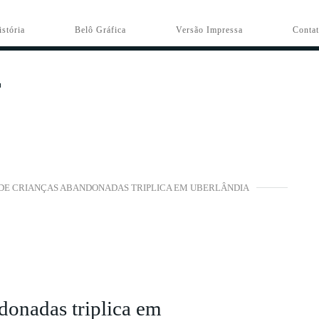
istória
Belô Gráfica
Versão Impressa
Conta
DE CRIANÇAS ABANDONADAS TRIPLICA EM UBERLÂNDIA
donadas triplica em