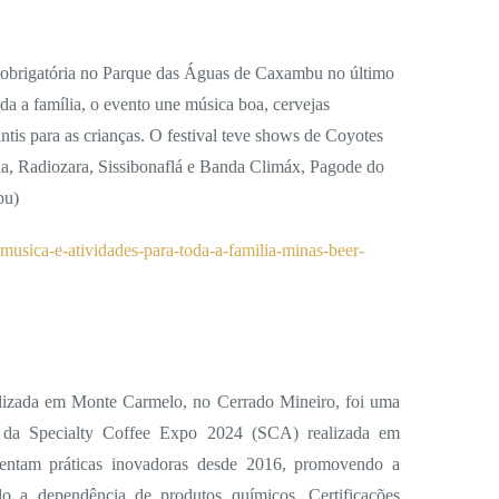
a obrigatória no Parque das Águas de Caxambu no último
a a família, o evento une música boa, cervejas
antis para as crianças. O festival teve shows de Coyotes
a, Radiozara, Sissibonaflá e Banda Climáx, Pagode do
bu)
usica-e-atividades-para-toda-a-familia-minas-beer-
alizada em Monte Carmelo, no Cerrado Mineiro, foi uma
de da Specialty Coffee Expo 2024 (SCA) realizada em
entam práticas inovadoras desde 2016, promovendo a
o a dependência de produtos químicos. Certificações