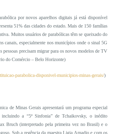
arabólica por novos aparelhos digitais já está disponível
esenta 51% das cidades do estado. Mais de 150 famílias
iativa. Muitos usuários de parabólicas têm se queixado do
ns canais, especialmente nos municípios onde o sinal 5G
 as pessoas precisam migrar para os novos modelos de TV
rio do Comércio – Belo Horizonte)
tituicao-parabolica-disponivel-municipios-minas-gerais/
)
nica de Minas Gerais apresentará um programa especial
incluindo a “5ª Sinfonia” de Tchaikovsky, o inédito
x Bruch (interpretado pela primeira vez no Brasil) e o
goso. Sob a regência da maestra Ligia Amadio e com os