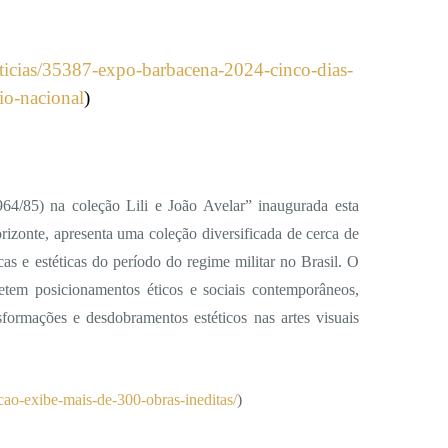
oticias/35387-expo-barbacena-2024-cinco-dias-
io-nacional
)
64/85) na coleção Lili e João Avelar” inaugurada esta
zonte, apresenta uma coleção diversificada de cerca de
cas e estéticas do período do regime militar no Brasil. O
letem posicionamentos éticos e sociais contemporâneos,
sformações e desdobramentos estéticos nas artes visuais
cao-exibe-mais-de-300-obras-ineditas/
)