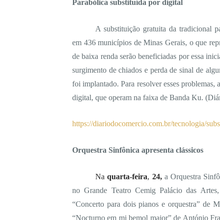
Parabólica substituída por digital
A substituição gratuita da tradicional p
em 436 municípios de Minas Gerais, o que repr
de baixa renda serão beneficiadas por essa inic
surgimento de chiados e perda de sinal de algu
foi implantado. Para resolver esses problemas,
digital, que operam na faixa de Banda Ku. (
Diá
https://diariodocomercio.com.br/tecnologia/subs
Orquestra Sinfônica apresenta clássicos
Na
quarta-feira
,
24,
a Orquestra Sinfô
no Grande Teatro Cemig Palácio das Artes, 
“Concerto para dois pianos e orquestra” de Ma
“Nocturno em mi bemol maior” de António Fra