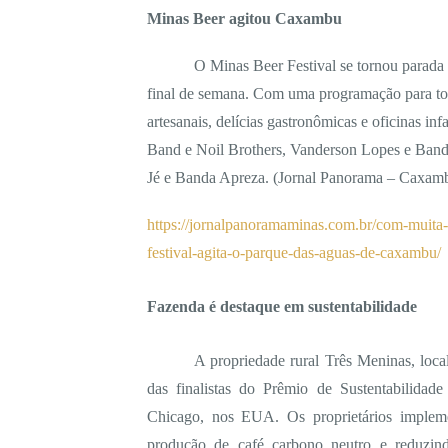
Minas Beer agitou Caxambu
O Minas Beer Festival se tornou parad
final de semana. Com uma programação para tod
artesanais, delícias gastronômicas e oficinas inf
Band e Noil Brothers, Vanderson Lopes e Band
Jé e Banda Apreza. (Jornal Panorama – Caxam
https://jornalpanoramaminas.com.br/com-muita-m
festival-agita-o-parque-das-aguas-de-caxambu/
Fazenda é destaque em sustentabilidade
A propriedade rural Três Meninas, loc
das finalistas do Prêmio de Sustentabilida
Chicago, nos EUA. Os proprietários implem
produção de café carbono neutro e reduzind