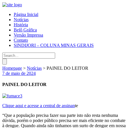
Página Inicial
Notícias
História
Belô Gráfica
Versão Impressa
Contato
SINDIJORI – COLUNA MINAS GERAIS
Homepage
>
Notícias
>
PAINEL DO LEITOR
7 de maio de 2024
PAINEL DO LEITOR
Clique aqui e acesse a central de assinan
te
“Que a população precisa fazer sua parte isto não resta nenhuma
dúvida, porém o poder público precisa ser mais eficiente no combate
à dengue. Quando ainda não tinhamos um surto de dengue em nossa