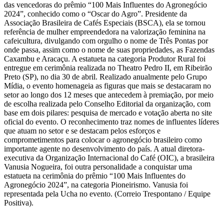
das vencedoras do prêmio “100 Mais Influentes do Agronegócio
2024”, conhecido como o “Oscar do Agro”. Presidente da
Associação Brasileira de Cafés Especiais (BSCA), ela se tornou
referência de mulher empreendedora na valorização feminina na
cafeicultura, divulgando com orgulho o nome de Três Pontas por
onde passa, assim como o nome de suas propriedades, as Fazendas
Caxambu e Aracaçu. A estatueta na categoria Produtor Rural foi
entregue em cerimônia realizada no Theatro Pedro II, em Ribeirão
Preto (SP), no dia 30 de abril. Realizado anualmente pelo Grupo
Mídia, o evento homenageia as figuras que mais se destacaram no
setor ao longo dos 12 meses que antecedem à premiação, por meio
de escolha realizada pelo Conselho Editorial da organização, com
base em dois pilares: pesquisa de mercado e votação aberta no site
oficial do evento. O reconhecimento traz nomes de influentes líderes
que atuam no setor e se destacam pelos esforços e
comprometimentos para colocar o agronegócio brasileiro como
importante agente no desenvolvimento do país. A atual diretora-
executiva da Organização Internacional do Café (OIC), a brasileira
Vanusia Nogueira, foi outra personalidade a conquistar uma
estatueta na cerimônia do prêmio “100 Mais Influentes do
Agronegócio 2024”, na categoria Pioneirismo. Vanusia foi
representada pela Ucha no evento. (Correio Trespontano / Equipe
Positiva).