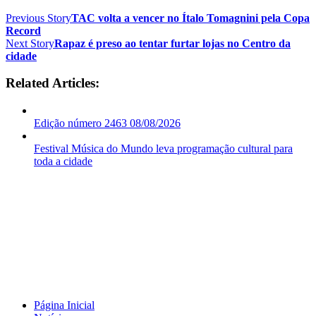
Previous Story
TAC volta a vencer no Ítalo Tomagnini pela Copa
Record
Next Story
Rapaz é preso ao tentar furtar lojas no Centro da
cidade
Related Articles:
Edição número 2463 08/08/2026
Festival Música do Mundo leva programação cultural para
toda a cidade
Página Inicial