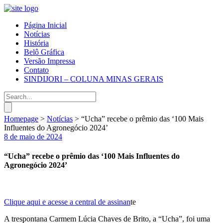
Página Inicial
Notícias
História
Belô Gráfica
Versão Impressa
Contato
SINDIJORI – COLUNA MINAS GERAIS
Homepage
>
Notícias
>
“Ucha” recebe o prêmio das ‘100 Mais
Influentes do Agronegócio 2024’
8 de maio de 2024
“Ucha” recebe o prêmio das ‘100 Mais Influentes do
Agronegócio 2024’
Clique aqui e acesse a central de assinan
te
A trespontana Carmem Lúcia Chaves de Brito, a “Ucha”, foi uma