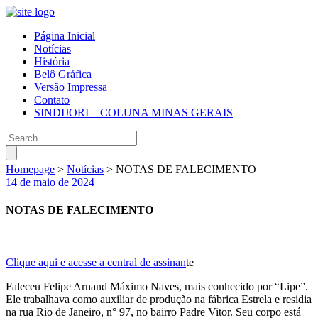
Página Inicial
Notícias
História
Belô Gráfica
Versão Impressa
Contato
SINDIJORI – COLUNA MINAS GERAIS
Homepage
>
Notícias
>
NOTAS DE FALECIMENTO
14 de maio de 2024
NOTAS DE FALECIMENTO
Clique aqui e acesse a central de assinan
te
Faleceu Felipe Arnand Máximo Naves, mais conhecido por “Lipe”.
Ele trabalhava como auxiliar de produção na fábrica Estrela e residia
na rua Rio de Janeiro, n° 97, no bairro Padre Vitor. Seu corpo está