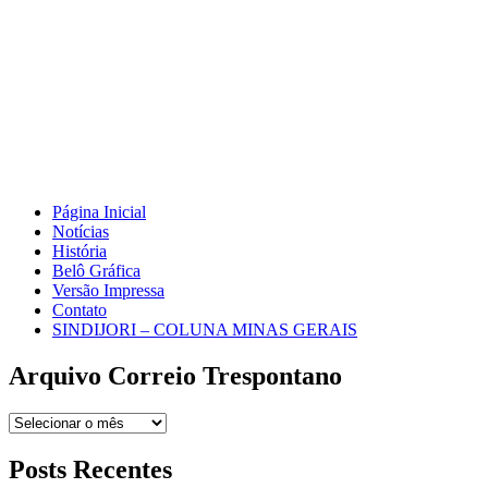
Página Inicial
Notícias
História
Belô Gráfica
Versão Impressa
Contato
SINDIJORI – COLUNA MINAS GERAIS
Arquivo Correio Trespontano
Arquivo
Correio
Trespontano
Posts Recentes