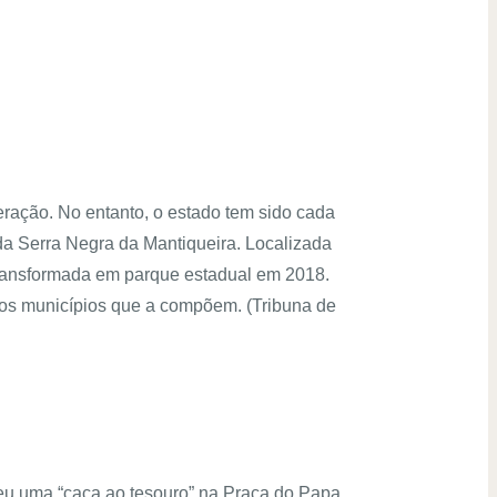
eração. No entanto, o estado tem sido cada
da Serra Negra da Mantiqueira. Localizada
 transformada em parque estadual em 2018.
pelos municípios que a compõem. (Tribuna de
oveu uma “caça ao tesouro” na Praça do Papa,