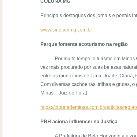
COLUNA MG
Principais destaques dos jornais e portais i
www.sindijorimg.com.br
Parque fomenta ecoturismo na região
Por muito tempo, o turismo em Minas G
vez mais procurado por suas belezas natura
entre os municípios de Lima Duarte, Olaria,
Com diversas cachoeiras, trilhas e grutas, 
Minas – Juiz de Fora)
https://tribunademinas.com.br/noticias/regi
PBH aciona influencer na Justiça
A Prefeitura de Belo Horizonte ajuizo