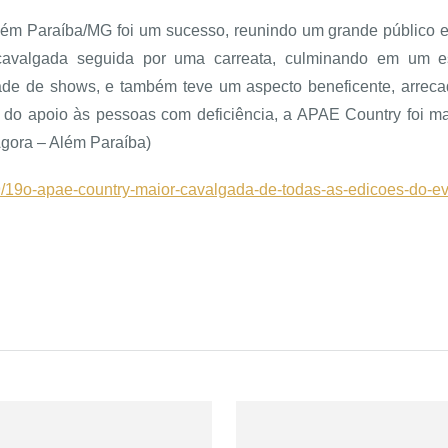
ém Paraíba/MG foi um sucesso, reunindo um grande público em
valgada seguida por uma carreata, culminando em um es
de de shows, e também teve um aspecto beneficente, arrec
ia do apoio às pessoas com deficiência, a APAE Country foi 
Agora – Além Paraíba)
69/19o-apae-country-maior-cavalgada-de-todas-as-edicoes-do-e