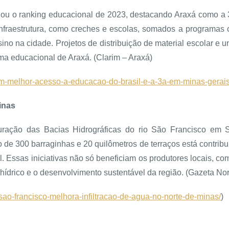
gou o ranking educacional de 2023, destacando Araxá como a 3
fraestrutura, como creches e escolas, somados a programas 
no na cidade. Projetos de distribuição de material escolar e
ema educacional de Araxá. (
Clarim – Araxá)
com-melhor-acesso-a-educacao-do-brasil-e-a-3a-em-minas-gerais
inas
ração das Bacias Hidrográficas do rio São Francisco em 
o de 300 barraginhas e 20 quilômetros de terraços está contrib
. Essas iniciativas não só beneficiam os produtores locais,
hídrico e o desenvolvimento sustentável da região. (Gazeta Nor
-sao-francisco-melhora-infiltracao-de-agua-no-norte-de-minas/
)