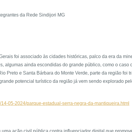
ntegrantes da Rede Sindijori MG
erais foi associado às cidades históricas, palco da era da min
is, algumas ainda escondidas do grande público, como o caso 
 Rio Preto e Santa Bárbara do Monte Verde, parte da região foi
o grande potencial turístico da região já vem sendo explorado 
ao/14-05-2024/parque-estadual-serra-negra-da-mantiqueira.html
u uma ação civil pública contra influenciador digital que prom