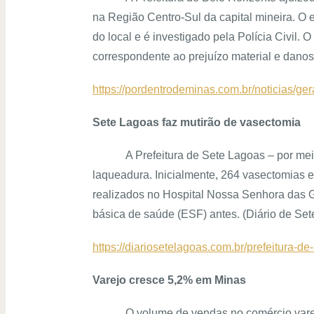
na Região Centro-Sul da capital mineira. O 
do local e é investigado pela Polícia Civil.
correspondente ao prejuízo material e danos
https://pordentrodeminas.com.br/noticias/g
Sete Lagoas faz mutirão de vasectomia
A Prefeitura de Sete Lagoas – por me
laqueadura. Inicialmente, 264 vasectomias
realizados no Hospital Nossa Senhora das Gr
básica de saúde (ESF) antes. (Diário de Se
https://diariosetelagoas.com.br/prefeitura-
Varejo cresce 5,2% em Minas
O volume de vendas no comércio varej