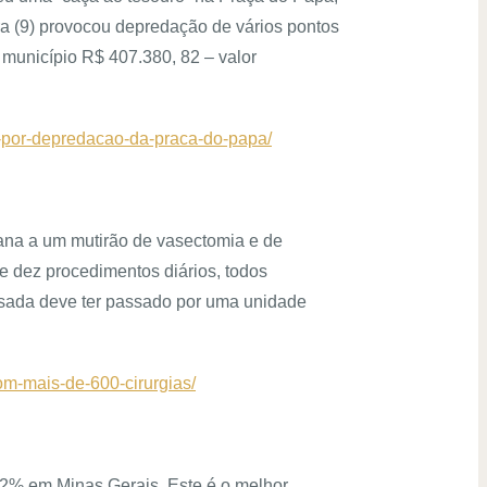
ira (9) provocou depredação de vários pontos
o município R$ 407.380, 82 – valor
o-por-depredacao-da-praca-do-papa/
mana a um mutirão de vasectomia e de
 dez procedimentos diários, todos
essada deve ter passado por uma unidade
om-mais-de-600-cirurgias/
,2% em Minas Gerais. Este é o melhor