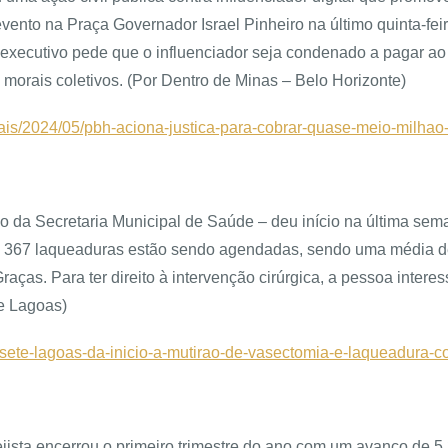
evento na Praça Governador Israel Pinheiro na último quinta-fe
 O executivo pede que o influenciador seja condenado a pagar a
 morais coletivos. (Por Dentro de Minas – Belo Horizonte)
erais/2024/05/pbh-aciona-justica-para-cobrar-quase-meio-milha
io da Secretaria Municipal de Saúde – deu início na última se
 e 367 laqueaduras estão sendo agendadas, sendo uma média de
aças. Para ter direito à intervenção cirúrgica, a pessoa inter
te Lagoas)
de-sete-lagoas-da-inicio-a-mutirao-de-vasectomia-e-laqueadura-c
ista encerrou o primeiro trimestre do ano com um avanço de 5