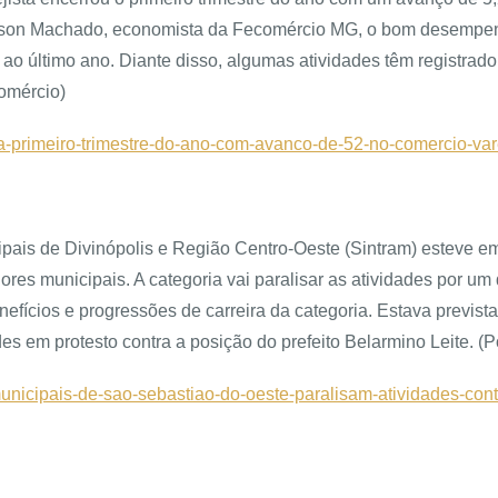
Gilson Machado, economista da Fecomércio MG, o bom desempenh
 último ano. Diante disso, algumas atividades têm registrado 
omércio)
a-primeiro-trimestre-do-ano-com-avanco-de-52-no-comercio-var
pais de Divinópolis e Região Centro-Oeste (Sintram) esteve em
ores municipais. A categoria vai paralisar as atividades por um
fícios e progressões de carreira da categoria. Estava previst
des em protesto contra a posição do prefeito Belarmino Leite. (P
-municipais-de-sao-sebastiao-do-oeste-paralisam-atividades-co