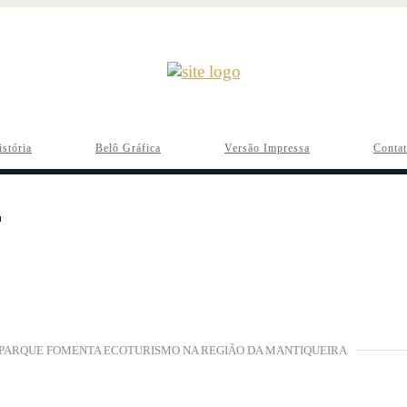
istória
Belô Gráfica
Versão Impressa
Conta
PARQUE FOMENTA ECOTURISMO NA REGIÃO DA MANTIQUEIRA