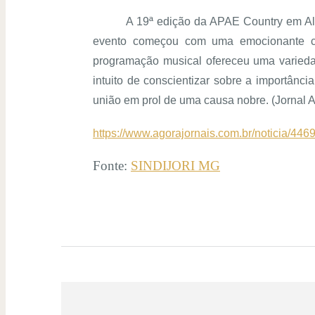
A 19ª edição da APAE Country em Al
evento começou com uma emocionante ca
programação musical ofereceu uma varieda
intuito de conscientizar sobre a importânc
união em prol de uma causa nobre. (
Jornal 
https://www.agorajornais.com.br/noticia/44
Fonte:
SINDIJORI MG