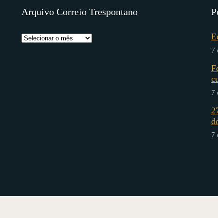
Arquivo Correio Trespontano
P
E
7 
F
c
7 
2
d
7 