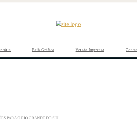
istória
Belô Gráfica
Versão Impressa
Conta
S PARA O RIO GRANDE DO SUL