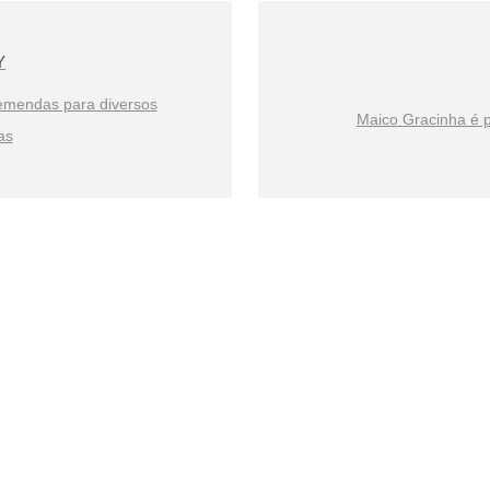
Y
emendas para diversos
Maico Gracinha é p
as