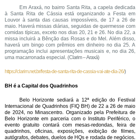
Em Araxá, no bairro Santa Rita, a capela dedicada
à Santa Rita de Cássia está organizando a Festa em
Louvor à santa das causas impossíveis, de 17 a 26 de
maio. Haverá missas diárias, seguidas de quermesse com
comidas típicas, exceto nos dias 20, 21 e 26. No dia 22, a
missa incluirá a Bênção das Rosas e do Mel. Além disso,
haverá um bingo com prêmios em dinheiro no dia 25. A
programação inclui apresentações musicais e, no dia 26,
uma macarronada especial. (
Clarim – Araxá)
https://clarim.net.br/festa-de-santa-rita-de-cassia-vai-ate-dia-26/
)
BH é a Capital dos Quadrinhos
Belo Horizonte sediará a 12ª edição do Festival
Internacional de Quadrinhos (FIQ BH) de 22 a 26 de maio
de 2024, no Minascentro. Organizado pela Prefeitura de
Belo Horizonte em parceria com o Instituto Periférico, o
evento gratuito contará com mesas-redondas, feira de
quadrinhos, oficinas, exposições, exibição de filmes,
autógrafos, debates, duelos de HQs e rodada de negócios.