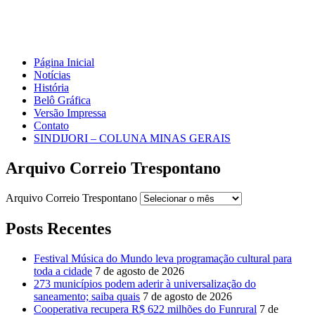
Página Inicial
Notícias
História
Belô Gráfica
Versão Impressa
Contato
SINDIJORI – COLUNA MINAS GERAIS
Arquivo Correio Trespontano
Arquivo Correio Trespontano
Posts Recentes
Festival Música do Mundo leva programação cultural para
toda a cidade
7 de agosto de 2026
273 municípios podem aderir à universalização do
saneamento; saiba quais
7 de agosto de 2026
Cooperativa recupera R$ 622 milhões do Funrural
7 de