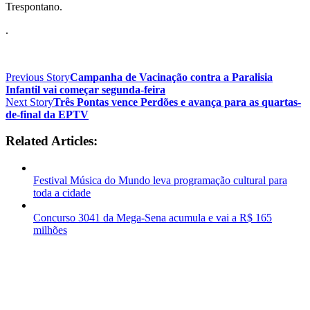
Trespontano.
.
Previous Story
Campanha de Vacinação contra a Paralisia
Infantil vai começar segunda-feira
Next Story
Três Pontas vence Perdões e avança para as quartas-
de-final da EPTV
Related Articles:
Festival Música do Mundo leva programação cultural para
toda a cidade
Concurso 3041 da Mega-Sena acumula e vai a R$ 165
milhões