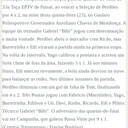
33a Taça EPTV de Futsal, ao vencer a Seleção de Perdões
por 4 x 2, na noite desta quinta-feira (23), no Ginásio
Poliesportivo Governador Aureliano Chaves de Mendonça. A
equipe do treinador Gabriel “Bibi” jogou com determinação
e muita vontade. Perdões abriu o marcador com Ricão, mas
Barreirinha e Edi viraram a partida ainda na primeira etapa.
Na volta do intervalo, Yago calibrou a pontaria e acertou um
forte chute de fora da área, fazendo 3 x 1. Já nos minutos
finais, Edi marcou novamente, a bola ainda desviou na trave
para balançar as redes. Nos últimos instantes da partida,
Perdões diminuiu com um gol de falta de Tom, finalizando
em 4 x 2. Três Pontas jogou com Fabrício (Marolinho), Yago,
Barreirinha, Edilson e Gú. Davi, Kinha, Ricardo, Edi e Plínio.
Técnico Gabriel “Bibi”. O adversário das quartas-de-final
vai ser Campanha, que goleou Passa Vinte por 9 x 1.
(Correio Trespontano / Equipe Positiva).