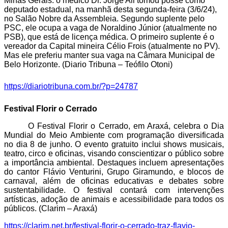
Minas Gerais: o médico Dr. Jorge Ali tomou posse como
deputado estadual, na manhã desta segunda-feira (3/6/24),
no Salão Nobre da Assembleia. Segundo suplente pelo
PSC, ele ocupa a vaga de Noraldino Júnior (atualmente no
PSB), que está de licença médica. O primeiro suplente é o
vereador da Capital mineira Célio Frois (atualmente no PV).
Mas ele preferiu manter sua vaga na Câmara Municipal de
Belo Horizonte. (Diario Tribuna – Teófilo Otoni)
https://diariotribuna.com.br/?p=24787
Festival Florir o Cerrado
O Festival Florir o Cerrado, em Araxá, celebra o Dia
Mundial do Meio Ambiente com programação diversificada
no dia 8 de junho. O evento gratuito inclui shows musicais,
teatro, circo e oficinas, visando conscientizar o público sobre
a importância ambiental. Destaques incluem apresentações
do cantor Flávio Venturini, Grupo Giramundo, e blocos de
carnaval, além de oficinas educativas e debates sobre
sustentabilidade. O festival contará com intervenções
artísticas, adoção de animais e acessibilidade para todos os
públicos. (
Clarim – Araxá)
https://clarim.net.br/festival-florir-o-cerrado-traz-flavio-