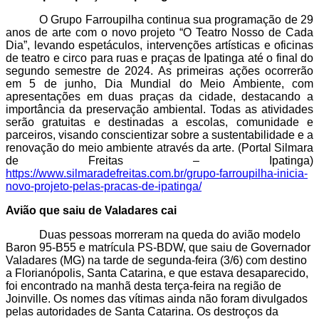
O Grupo Farroupilha continua sua programação de 29
anos de arte com o novo projeto “O Teatro Nosso de Cada
Dia”, levando espetáculos, intervenções artísticas e oficinas
de teatro e circo para ruas e praças de Ipatinga até o final do
segundo semestre de 2024. As primeiras ações ocorrerão
em 5 de junho, Dia Mundial do Meio Ambiente, com
apresentações em duas praças da cidade, destacando a
importância da preservação ambiental. Todas as atividades
serão gratuitas e destinadas a escolas, comunidade e
parceiros, visando conscientizar sobre a sustentabilidade e a
renovação do meio ambiente através da arte. (Portal Silmara
de Freitas – Ipatinga)
https://www.silmaradefreitas.com.br/grupo-farroupilha-inicia-
novo-projeto-pelas-pracas-de-ipatinga/
Avião que saiu de Valadares cai
Duas pessoas morreram na queda do avião modelo
Baron 95-B55 e matrícula PS-BDW, que saiu de Governador
Valadares (MG) na tarde de segunda-feira (3/6) com destino
a Florianópolis, Santa Catarina, e que estava desaparecido,
foi encontrado na manhã desta terça-feira na região de
Joinville. Os nomes das vítimas ainda não foram divulgados
pelas autoridades de Santa Catarina. Os destroços da