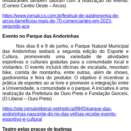
restaurantes também faturam com a realização do evento.
(
Correio Centro Oeste – Arcos)
https://www.jornalcco.com.br/festival-de-gastronomia-de-
arcos-beneficiou-mais-de-70-comerciantes-em-2023-
segundo-ace
Evento no Parque das Andorinhas
Nos dias 8 e 9 de junho, o Parque Natural Municipal
das Andorinhas sediará a segunda edição do Esporte e
Cultura, promovendo uma variedade de atividades
esportivas e culturais gratuitas para a comunidade local e
visitantes. O evento incluirá oficinas de escalada, mountain
bike, corrida de montanha, entre outras, além de shows,
gastronomia e feira do produtor. O objetivo é incentivar a
prática de esportes ao ar livre e promover a integração entre
a Universidade, a comunidade e o parque.
A iniciativa é uma
realização da Prefeitura de Ouro Preto e Fundação Gorceix.
(
O Liberal – Ouro Preto)
https://site.jornaloliberal.net/noticia/9945/parque-das-
andorinhas-nascente-do-rio-das-velhas-recebe-evento-
esportivo-e-cultural
Teatro pelas praças de Ipatinga