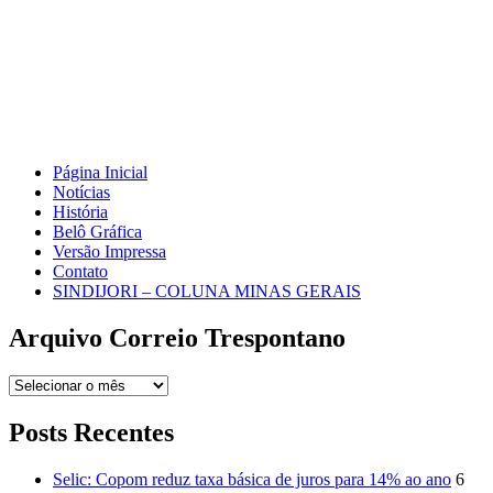
Página Inicial
Notícias
História
Belô Gráfica
Versão Impressa
Contato
SINDIJORI – COLUNA MINAS GERAIS
Arquivo Correio Trespontano
Arquivo
Correio
Trespontano
Posts Recentes
Selic: Copom reduz taxa básica de juros para 14% ao ano
6