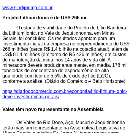
www.sindijorimg.com.br
Projeto Lithium Ionic é de US$ 266 mi
O estudo de viabilidade do Projeto de Lítio Bandeira,
da Lithium Ionic, no Vale do Jequitinhonha, em Minas
Gerais, foi concluído. Os resultados apontam para um
investimento inicial da empresa no empreendimento de US$
266 milhões (cerca R$ 1,4 bilhão na cotação atual), além de
US$ 81,4 milhões (em torno de R$ 426 milhões) em custos
de manutenção da mina, nos 14 anos de vida útil. A
mineradora deverá produzir anualmente, em média, 178 mil
toneladas de concentrado de espodumênio de alta
qualidade com teor de 5,5% de óxido de lítio (Li2O),
conforme a análise. (Diário do Comércio – Belo Horizonte)
https://diariodocomercio.com.br/economia/litio-lithium-ionic-
deve-investir-minas-gerais/
Vales têm novo representante na Assembleia
Os Vales do Rio Doce, Aço, Mucuri e Jequitinhonha
terão mais um representante na Assembleia Legislativa de