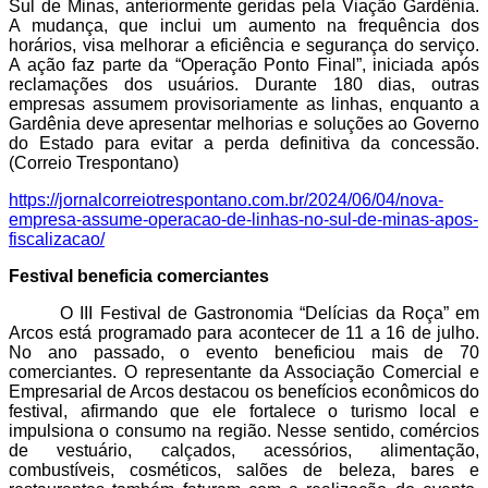
Sul de Minas, anteriormente geridas pela Viação Gardênia.
A mudança, que inclui um aumento na frequência dos
horários, visa melhorar a eficiência e segurança do serviço.
A ação faz parte da “Operação Ponto Final”, iniciada após
reclamações dos usuários. Durante 180 dias, outras
empresas assumem provisoriamente as linhas, enquanto a
Gardênia deve apresentar melhorias e soluções ao Governo
do Estado para evitar a perda definitiva da concessão.
(Correio Trespontano)
https://jornalcorreiotrespontano.com.br/2024/06/04/nova-
empresa-assume-operacao-de-linhas-no-sul-de-minas-apos-
fiscalizacao/
Festival beneficia comerciantes
O III Festival de Gastronomia “Delícias da Roça” em
Arcos está programado para acontecer de 11 a 16 de julho.
No ano passado, o evento beneficiou mais de 70
comerciantes. O representante da Associação Comercial e
Empresarial de Arcos destacou os benefícios econômicos do
festival, afirmando que ele fortalece o turismo local e
impulsiona o consumo na região. Nesse sentido,
comércios
de vestuário, calçados, acessórios, alimentação,
combustíveis, cosméticos, salões de beleza, bares e