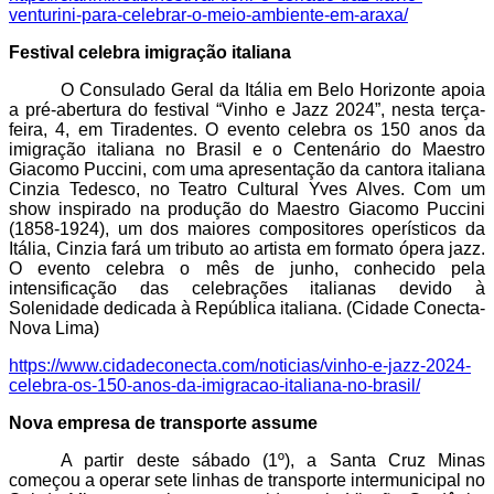
venturini-para-celebrar-o-meio-ambiente-em-araxa/
Festival celebra imigração italiana
O Consulado Geral da Itália em Belo Horizonte apoia
a pré-abertura do festival “Vinho e Jazz 2024”, nesta terça-
feira, 4, em Tiradentes. O evento celebra os 150 anos da
imigração italiana no Brasil e o Centenário do Maestro
Giacomo Puccini, com uma apresentação da cantora italiana
Cinzia Tedesco, no Teatro Cultural Yves Alves. Com um
show inspirado na produção do Maestro Giacomo Puccini
(1858-1924), um dos maiores compositores operísticos da
Itália, Cinzia fará um tributo ao artista em formato ópera jazz.
O evento celebra o mês de
junho, conhecido pela
intensificação das celebrações italianas devido à
Solenidade dedicada à República italiana. (
Cidade Conecta-
Nova Lima)
https://www.cidadeconecta.com/noticias/vinho-e-jazz-2024-
celebra-os-150-anos-da-imigracao-italiana-no-brasil/
Nova empresa de transporte assume
A partir deste sábado (1º), a Santa Cruz Minas
começou a operar sete linhas de transporte intermunicipal no