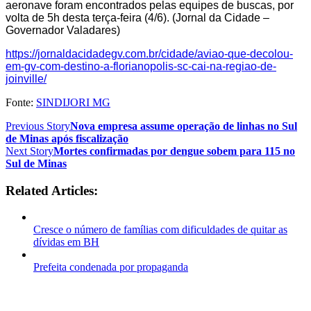
aeronave foram encontrados pelas equipes de buscas, por
volta de 5h desta terça-feira (4/6). (Jornal da Cidade –
Governador Valadares)
https://jornaldacidadegv.com.br/cidade/aviao-que-decolou-
em-gv-com-destino-a-florianopolis-sc-cai-na-regiao-de-
joinville/
Fonte:
SINDIJORI MG
Previous Story
Nova empresa assume operação de linhas no Sul
de Minas após fiscalização
Next Story
Mortes confirmadas por dengue sobem para 115 no
Sul de Minas
Related Articles:
Cresce o número de famílias com dificuldades de quitar as
dívidas em BH
Prefeita condenada por propaganda