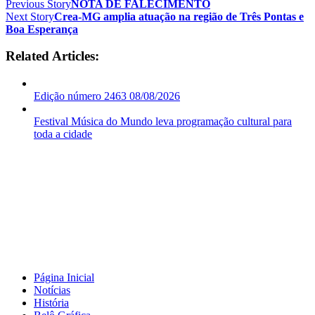
Previous Story
NOTA DE FALECIMENTO
Next Story
Crea-MG amplia atuação na região de Três Pontas e
Boa Esperança
Related Articles:
Edição número 2463 08/08/2026
Festival Música do Mundo leva programação cultural para
toda a cidade
Página Inicial
Notícias
História