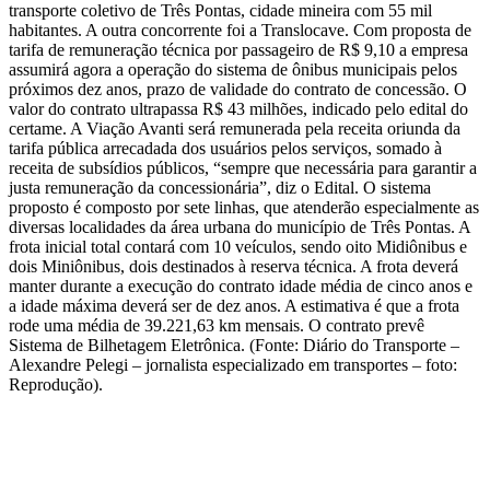
transporte coletivo de Três Pontas, cidade mineira com 55 mil
habitantes. A outra concorrente foi a Translocave. Com proposta de
tarifa de remuneração técnica por passageiro de R$ 9,10 a empresa
assumirá agora a operação do sistema de ônibus municipais pelos
próximos dez anos, prazo de validade do contrato de concessão. O
valor do contrato ultrapassa R$ 43 milhões, indicado pelo edital do
certame. A Viação Avanti será remunerada pela receita oriunda da
tarifa pública arrecadada dos usuários pelos serviços, somado à
receita de subsídios públicos, “sempre que necessária para garantir a
justa remuneração da concessionária”, diz o Edital. O sistema
proposto é composto por sete linhas, que atenderão especialmente as
diversas localidades da área urbana do município de Três Pontas. A
frota inicial total contará com 10 veículos, sendo oito Midiônibus e
dois Miniônibus, dois destinados à reserva técnica. A frota deverá
manter durante a execução do contrato idade média de cinco anos e
a idade máxima deverá ser de dez anos. A estimativa é que a frota
rode uma média de 39.221,63 km mensais. O contrato prevê
Sistema de Bilhetagem Eletrônica. (Fonte: Diário do Transporte –
Alexandre Pelegi – jornalista especializado em transportes – foto:
Reprodução).