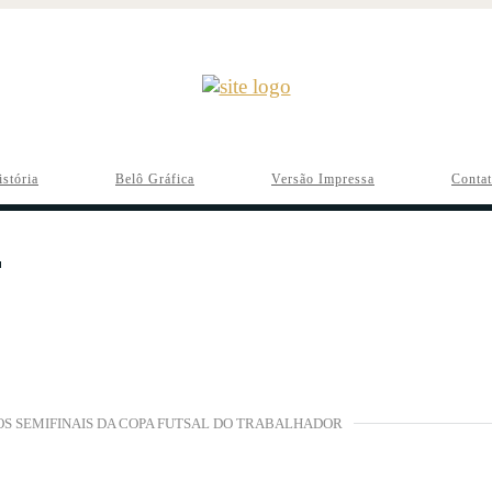
istória
Belô Gráfica
Versão Impressa
Conta
OS SEMIFINAIS DA COPA FUTSAL DO TRABALHADOR