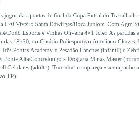
e
os jogos das quartas de final da Copa Futsal do Trabalhado
ia 6×0 Viveiro Santa Edwirges/Boca Juniors, Com Agro St
é/Dodô Esporte e Vinhas Oliveira 4×1 Jcfer. As partidas 
artir das 18h30, no Ginásio Poliesportivo Aureliano Chave
 Três Pontas Academy x Pesadão Lanches (infantil) e Zeb
/09: Ponte Alta/Concrelongo x Drogaria Minas Master (mirim
cell Celulares (adulto). Torcedor: compareça e acompanhe o
ivo TP).