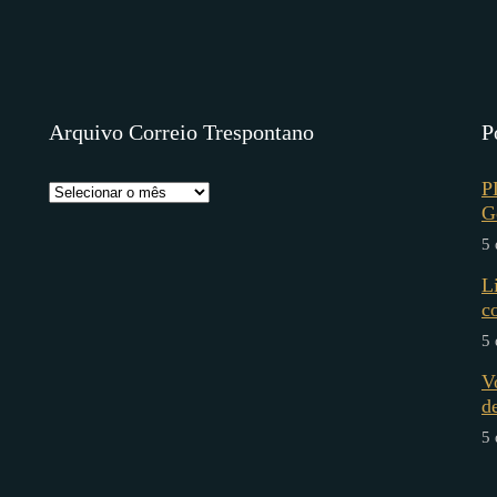
Arquivo Correio Trespontano
P
P
G
5 
L
c
5 
V
d
5 