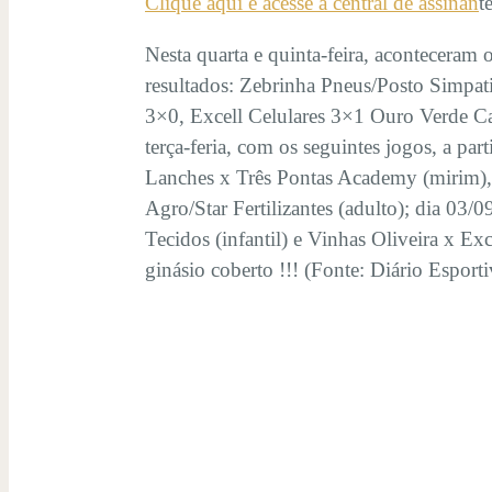
Clique aqui e acesse a central de assinan
t
Nesta quarta e quinta-feira, aconteceram 
resultados: Zebrinha Pneus/Posto Simpat
3×0, Excell Celulares 3×1 Ouro Verde Caf
terça-feria, com os seguintes jogos, a p
Lanches x Três Pontas Academy (mirim),
Agro/Star Fertilizantes (adulto); dia 03
Tecidos (infantil) e Vinhas Oliveira x Ex
ginásio coberto !!! (Fonte: Diário Esport