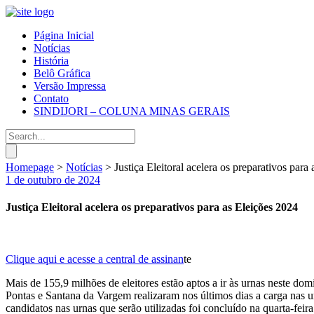
Página Inicial
Notícias
História
Belô Gráfica
Versão Impressa
Contato
SINDIJORI – COLUNA MINAS GERAIS
Homepage
>
Notícias
>
Justiça Eleitoral acelera os preparativos para
1 de outubro de 2024
Justiça Eleitoral acelera os preparativos para as Eleições 2024
Clique aqui e acesse a central de assinan
te
Mais de 155,9 milhões de eleitores estão aptos a ir às urnas neste do
Pontas e Santana da Vargem realizaram nos últimos dias a carga nas 
candidatos nas urnas que serão utilizadas foi concluído na quarta-fei