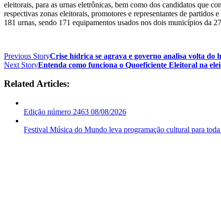
eleitorais, para as urnas eletrônicas, bem como dos candidatos que co
respectivas zonas eleitorais, promotores e representantes de partido
181 urnas, sendo 171 equipamentos usados nos dois municípios da 273
Previous Story
Crise hídrica se agrava e governo analisa volta do 
Next Story
Entenda como funciona o Quoeficiente Eleitoral na elei
Related Articles:
Edição número 2463 08/08/2026
Festival Música do Mundo leva programação cultural para toda