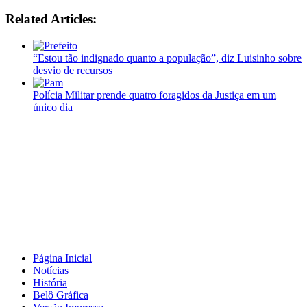
Related Articles:
“Estou tão indignado quanto a população”, diz Luisinho sobre
desvio de recursos
Polícia Militar prende quatro foragidos da Justiça em um
único dia
Página Inicial
Notícias
História
Belô Gráfica