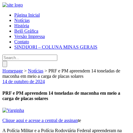
Página Inicial
Notícias
História
Belô Gráfica
Versão Impressa
Contato
SINDIJORI – COLUNA MINAS GERAIS
Homepage
>
Notícias
>
PRF e PM apreendem 14 toneladas de
maconha em meio a carga de placas solares
14 de outubro de 2024
PRF e PM apreendem 14 toneladas de maconha em meio a
carga de placas solares
Clique aqui e acesse a central de assinan
te
A Polícia Militar e a Polícia Rodoviária Federal apreenderam na