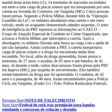
manhã desta sexta-feira (11), 14 toneladas de maconha escondidas
em meio a uma carga de placas solares que era transportada por uma
carreta na Avenida do Contorno, em Varginha (MG). Cinco pessoas
foram presas. Segundo a Polícia Militar, durante blitz da “Operação
Guardião da Lei”, os militares abordaram uma carreta e um outro
veículo, tendo os ocupantes demonstrado atitudes suspeitas. O setor
de inteligência da PRF repassou as informações ao GAECO –
Grupo de Atuação Especial de Combate ao Crime Organizado, que
acionou a Polícia Militar, que interceptou a carreta. Após a
abordagem, os militares fizeram uma busca na carga com a ajuda de
um cão farejador. Ainda conforme a PRF, a carreta transportava
carga de placas solares e a droga foi encontrada muito bem
escondida. No local, além da droga apreendida, foram presos o
motorista, de 27 anos; o auxiliar, de 65 anos e um batedor, de 41
anos. Já durante a tarde, outras duas pessoas foram presas pela PRF
em Itapeva (MG), por suspeita de envolvimento. Eles também
seriam batedores da droga que foi apreendida. O condutor, de 42
anos e a passageira, de 40 anos, foram encaminhados para a Polícia
Civil, em Varginha. (Fonte: G1 / Foto: Polícia Rodociária Federal).
Previous Story
NOTA DE FALECIMENTO
Next Story
Festival de rock traz premiação para bandas
estudantis e concursos de redação e desenho