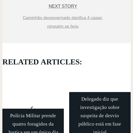
NEXT STORY
Caminhão desgovernado danifica 4 casas;
ninguém se feriu
RELATED ARTICLES:
Delegado diz que
investigação sobre
Polícia Militar prende
suspeita de desvio
quatro foragidos da
público está em fase
Justiça em um único dia
inicial