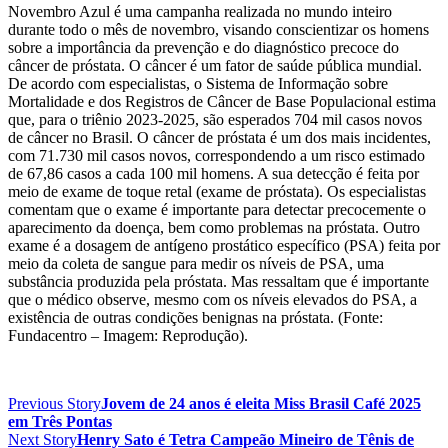
Novembro Azul é uma campanha realizada no mundo inteiro
durante todo o mês de novembro, visando conscientizar os homens
sobre a importância da prevenção e do diagnóstico precoce do
câncer de próstata. O câncer é um fator de saúde pública mundial.
De acordo com especialistas, o Sistema de Informação sobre
Mortalidade e dos Registros de Câncer de Base Populacional estima
que, para o triênio 2023-2025, são esperados 704 mil casos novos
de câncer no Brasil. O câncer de próstata é um dos mais incidentes,
com 71.730 mil casos novos, correspondendo a um risco estimado
de 67,86 casos a cada 100 mil homens. A sua detecção é feita por
meio de exame de toque retal (exame de próstata). Os especialistas
comentam que o exame é importante para detectar precocemente o
aparecimento da doença, bem como problemas na próstata. Outro
exame é a dosagem de antígeno prostático específico (PSA) feita por
meio da coleta de sangue para medir os níveis de PSA, uma
substância produzida pela próstata. Mas ressaltam que é importante
que o médico observe, mesmo com os níveis elevados do PSA, a
existência de outras condições benignas na próstata. (Fonte:
Fundacentro – Imagem: Reprodução).
Previous Story
Jovem de 24 anos é eleita Miss Brasil Café 2025
em Três Pontas
Next Story
Henry Sato é Tetra Campeão Mineiro de Tênis de