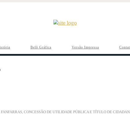
istória
Belô Gráfica
Versão Impressa
Conta
 FANFARRAS, CONCESSÃO DE UTILIDADE PÚBLICA E TÍTULO DE CIDADA