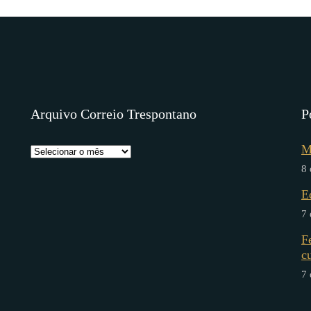
Arquivo Correio Trespontano
P
M
8 
E
7 
F
c
7 