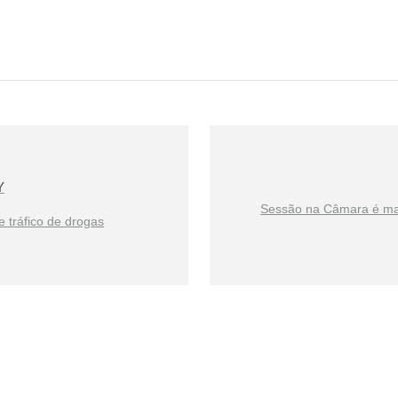
Y
Sessão na Câmara é mar
e tráfico de drogas