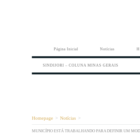
Página Inicial
Notícias
H
SINDIJORI – COLUNA MINAS GERAIS
Homepage
>
Notícias
>
MUNICÍPIO ESTÁ TRABALHANDO PARA DEFINIR UM MO