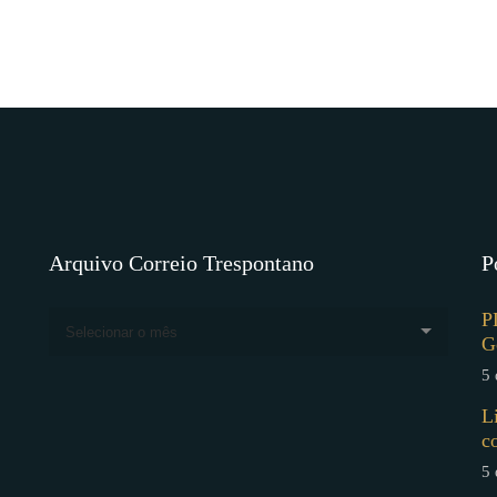
Arquivo Correio Trespontano
P
P
Selecionar o mês
G
5 
L
c
5 