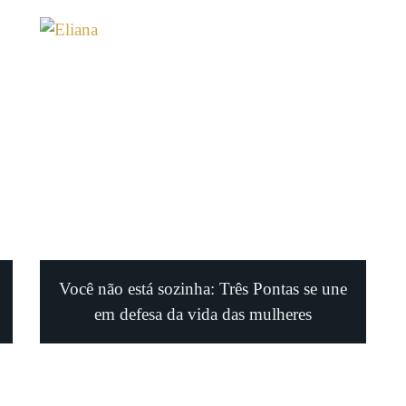
Você não está sozinha: Três Pontas se une
em defesa da vida das mulheres