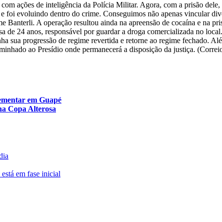
om ações de inteligência da Polícia Militar. Agora, com a prisão dele,
a e foi evoluindo dentro do crime. Conseguimos não apenas vincular di
e Banterli. A operação resultou ainda na apreensão de cocaína e na pri
a de 24 anos, responsável por guardar a droga comercializada no local
enha sua progressão de regime revertida e retorne ao regime fechado. A
aminhado ao Presídio onde permanecerá a disposição da justiça. (Correi
plementar em Guapé
 na Copa Alterosa
dia
está em fase inicial