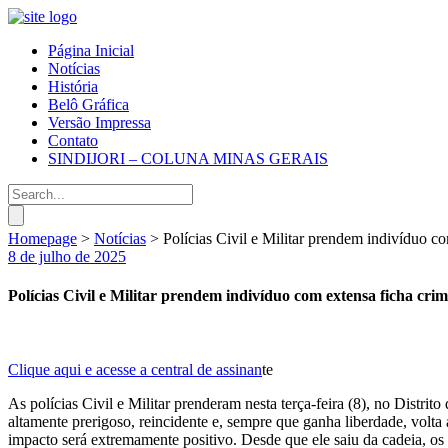
Página Inicial
Notícias
História
Belô Gráfica
Versão Impressa
Contato
SINDIJORI – COLUNA MINAS GERAIS
Homepage
>
Notícias
>
Polícias Civil e Militar prendem indivíduo co
8 de julho de 2025
Polícias Civil e Militar prendem indivíduo com extensa ficha crim
Clique aqui e acesse a central de assinan
te
As polícias Civil e Militar prenderam nesta terça-feira (8), no Distr
altamente prerigoso, reincidente e, sempre que ganha liberdade, volta
impacto será extremamente positivo. Desde que ele saiu da cadeia, os 