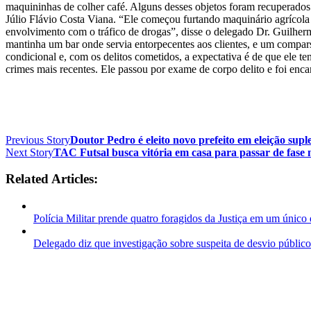
maquininhas de colher café. Alguns desses objetos foram recuperados c
Júlio Flávio Costa Viana. “Ele começou furtando maquinário agrícol
envolvimento com o tráfico de drogas”, disse o delegado Dr. Guilherm
mantinha um bar onde servia entorpecentes aos clientes, e um compars
condicional e, com os delitos cometidos, a expectativa é de que ele t
crimes mais recentes. Ele passou por exame de corpo delito e foi enc
Previous Story
Doutor Pedro é eleito novo prefeito em eleição su
Next Story
TAC Futsal busca vitória em casa para passar de fase
Related Articles:
Polícia Militar prende quatro foragidos da Justiça em um único 
Delegado diz que investigação sobre suspeita de desvio público 