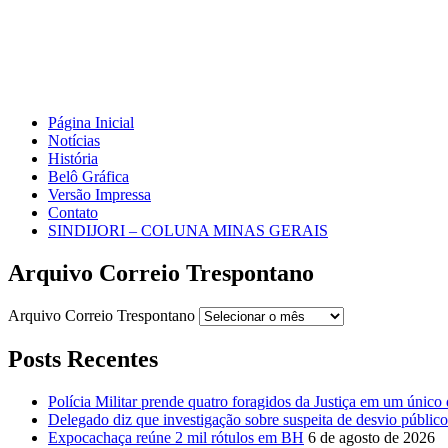
Página Inicial
Notícias
História
Belô Gráfica
Versão Impressa
Contato
SINDIJORI – COLUNA MINAS GERAIS
Arquivo Correio Trespontano
Arquivo Correio Trespontano
Posts Recentes
Polícia Militar prende quatro foragidos da Justiça em um único 
Delegado diz que investigação sobre suspeita de desvio público 
Expocachaça reúne 2 mil rótulos em BH
6 de agosto de 2026