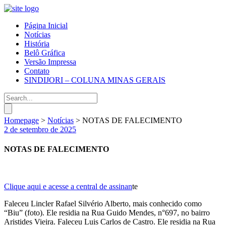
Página Inicial
Notícias
História
Belô Gráfica
Versão Impressa
Contato
SINDIJORI – COLUNA MINAS GERAIS
Homepage
>
Notícias
>
NOTAS DE FALECIMENTO
2 de setembro de 2025
NOTAS DE FALECIMENTO
Clique aqui e acesse a central de assinan
te
Faleceu Lincler Rafael Silvério Alberto, mais conhecido como
“Biu” (foto). Ele residia na Rua Guido Mendes, n°697, no bairro
Aristides Vieira. Faleceu Luis Carlos de Castro. Ele residia na Rua