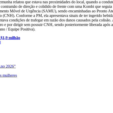
stemunha relatou que estava nas proximidades do local, quando a cond
 a contramão de direção e colidido de frente com uma Kombi que seguia
ndimento Móvel de Urgência (SAMU), sendo encaminhadas ao Pronto Ate
o (CNH). Conforme a PM, ela apresentava sinais de ter ingerido bebida al
tava condições de trafegar em razão dos danos causados pela colisão. A 
ômetro e por dirigir sem possuir CNH, sendo posteriormente liberada ap
ano / Equipe Positiva).
R$1,9 milhão
l
Ano 2026”
as mulheres