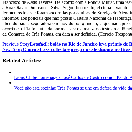
Francisco de Assis Tavares. De acordo com a Polícia Militar, uma te
a Rua Otávio Dionísio da Silva. Segundo o relato, ela teria invadido
ferimentos leves e foram socorridas por equipes do Serviço de Ate
informou aos policiais que não possui Carteira Nacional de Habilitaçã
liberado para a seguradora e removido por guincho, já que não apresen
ocorrência. Ela foi autuada por recusar-se a realizar o teste do etil
da Comarca de Três Pontas, em data a ser definida. (Correio Trespont
Previous Story
Lotofácil: bolão no Rio de Janeiro leva prêmio de 
Next Story
Chuva atrasa colheita e preço do café dispara no Brasi
Related Articles:
Lions Clube homenageia José Carlos de Castro como “Pai do 
Você não está sozinha: Três Pontas se une em defesa da vida d