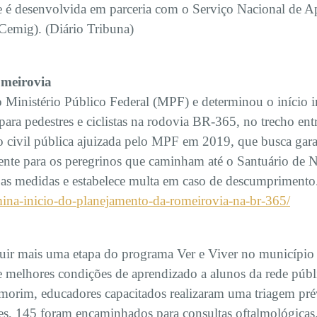
e é desenvolvida em parceria com o Serviço Nacional de Ap
Cemig). (Diário Tribuna)
omeirovia
o Ministério Público Federal (MPF) e determinou o início 
ara pedestres e ciclistas na rodovia BR-365, no trecho en
civil pública ajuizada pelo MPF em 2019, que busca garan
ente para os peregrinos que caminham até o Santuário de
 as medidas e estabelece multa em caso de descumprimento.
ermina-inicio-do-planejamento-da-romeirovia-na-br-365/
luir mais uma etapa do programa Ver e Viver no município
 e melhores condições de aprendizado a alunos da rede púb
orim, educadores capacitados realizaram uma triagem pré
s, 145 foram encaminhados para consultas oftalmológicas. (