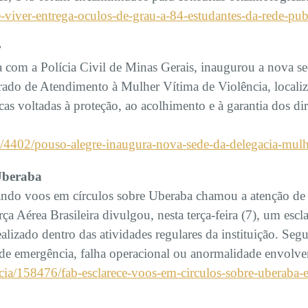
e-viver-entrega-oculos-de-grau-a-84-estudantes-da-rede-pub
r
a com a Polícia Civil de Minas Gerais, inaugurou a nova se
ado de Atendimento à Mulher Vítima de Violência, locali
cas voltadas à proteção, ao acolhimento e à garantia dos d
a/4402/pouso-alegre-inaugura-nova-sede-da-delegacia-mulh
 Uberaba
ndo voos em círculos sobre Uberaba chamou a atenção de
orça Aérea Brasileira divulgou, nesta terça-feira (7), um e
ealizado dentro das atividades regulares da instituição. S
 de emergência, falha operacional ou anormalidade envolve
ia/158476/fab-esclarece-voos-em-circulos-sobre-uberaba-e