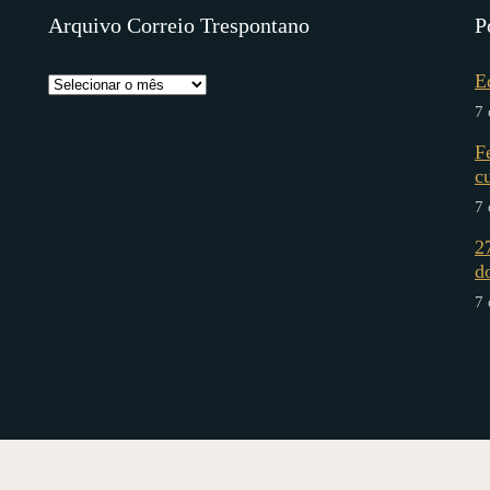
Arquivo Correio Trespontano
P
E
7 
F
c
7 
2
d
7 