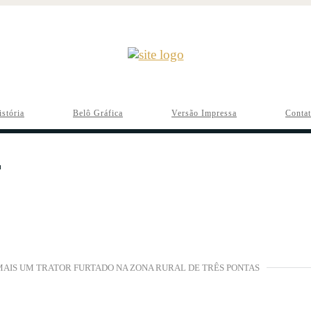
istória
Belô Gráfica
Versão Impressa
Conta
 MAIS UM TRATOR FURTADO NA ZONA RURAL DE TRÊS PONTAS