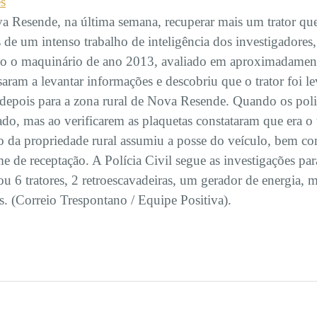
es
ova Resende, na última semana, recuperar mais um trator q
s de um intenso trabalho de inteligência dos investigadores
ado o maquinário de ano 2013, avaliado em aproximadamen
assaram a levantar informações e descobriu que o trator foi 
epois para a zona rural de Nova Resende. Quando os poli
, mas ao verificarem as plaquetas constataram que era o tr
o da propriedade rural assumiu a posse do veículo, bem c
e de receptação. A Polícia Civil segue as investigações para 
u 6 tratores, 2 retroescavadeiras, um gerador de energia, 
s. (Correio Trespontano / Equipe Positiva).