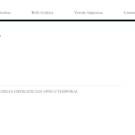
istória
Belô Gráfica
Versão Impressa
Conta
MEDIDAS EMERGENCIAIS APÓS O TEMPORAL