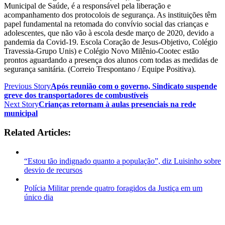
Municipal de Saúde, é a responsável pela liberação e
acompanhamento dos protocolois de segurança. As instituições têm
papel fundamental na retomada do convívio social das crianças e
adolescentes, que não vão à escola desde março de 2020, devido a
pandemia da Covid-19. Escola Coração de Jesus-Objetivo, Colégio
Travessia-Grupo Unis) e Colégio Novo Milênio-Cootec estão
prontos aguardando a presença dos alunos com todas as medidas de
segurança sanitária. (Correio Trespontano / Equipe Positiva).
Previous Story
Após reunião com o governo, Sindicato suspende
greve dos transportadores de combustíveis
Next Story
Crianças retornam à aulas presenciais na rede
municipal
Related Articles:
“Estou tão indignado quanto a população”, diz Luisinho sobre
desvio de recursos
Polícia Militar prende quatro foragidos da Justiça em um
único dia