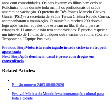
anos com comorbidades. Os pais levaram os filhos bem cedo na
Policlínica, onde durante toda manhã os profissionais de saúde
atuaram na vacinação. O prefeito de Três Pontas Marcelo Chaves
Garcia (PSD) e a secretária de Saúde Tereza Cristina Rabelo Corrêa,
acompanharam a imunização. O município recebeu 290 doses e
logo após vacinar aqueles que estavam na fila, já abriu para as
crianças de 11 anos que não tem comorbidades. É preciso respeitar
um intervalo de 15 dias de qualquer outra vacina de rotina. (Correio
Trespontano / Equipe Positiva).
Previous Story
Motorista embriagado invade ciclovia e atropela
aposentada
Next Story
Após denúncia, casal é preso com drogas em
conveniência
Related Articles:
Edição número 2463 08/08/2026
Festival Música do Mundo leva programação cultural para
toda a cidade