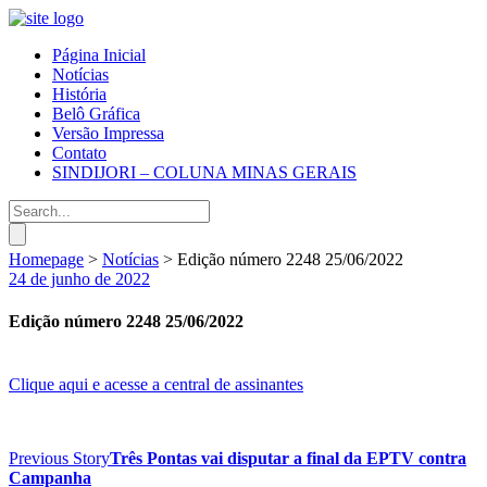
Página Inicial
Notícias
História
Belô Gráfica
Versão Impressa
Contato
SINDIJORI – COLUNA MINAS GERAIS
Homepage
>
Notícias
>
Edição número 2248 25/06/2022
24 de junho de 2022
Edição número 2248 25/06/2022
Clique aqui e acesse a central de assinantes
Previous Story
Três Pontas vai disputar a final da EPTV contra
Campanha