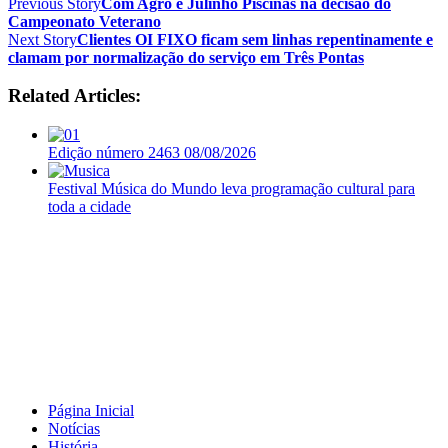
Previous Story
Com Agro e Julinho Piscinas na decisão do
Campeonato Veterano
Next Story
Clientes OI FIXO ficam sem linhas repentinamente e
clamam por normalização do serviço em Três Pontas
Related Articles:
Edição número 2463 08/08/2026
Festival Música do Mundo leva programação cultural para
toda a cidade
Página Inicial
Notícias
História