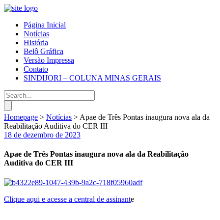
Página Inicial
Notícias
História
Belô Gráfica
Versão Impressa
Contato
SINDIJORI – COLUNA MINAS GERAIS
Homepage
>
Notícias
>
Apae de Três Pontas inaugura nova ala da
Reabilitação Auditiva do CER III
18 de dezembro de 2023
Apae de Três Pontas inaugura nova ala da Reabilitação
Auditiva do CER III
Clique aqui e acesse a central de assinant
e