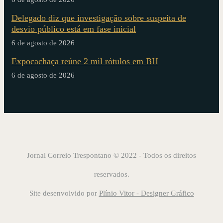
Delegado diz que investigação sobre suspeita de
desvio público está em fase inicial
6 de agosto de 2026
Expocachaça reúne 2 mil rótulos em BH
6 de agosto de 2026
Jornal Correio Trespontano © 2022 - Todos os direitos
reservados.
Site desenvolvido por
Plínio Vitor - Designer Gráfico