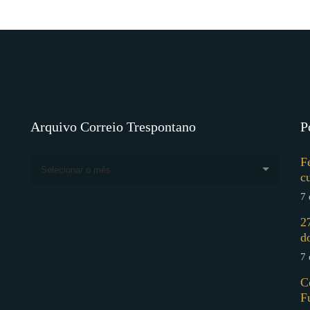
Arquivo Correio Trespontano
P
F
Selecionar o mês
c
7 
2
d
7 
C
F