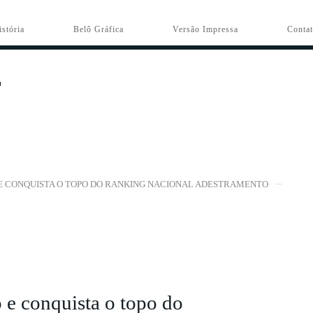
istória
Belô Gráfica
Versão Impressa
Conta
 E CONQUISTA O TOPO DO RANKING NACIONAL ADESTRAMENTO
 e conquista o topo do