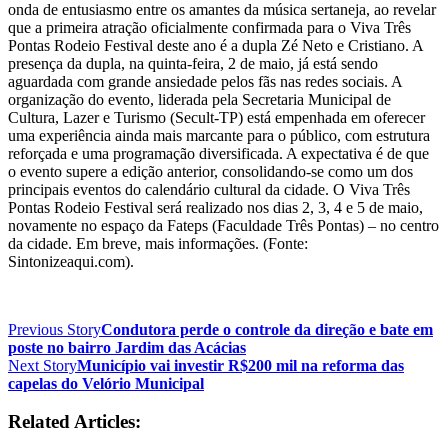
onda de entusiasmo entre os amantes da música sertaneja, ao revelar
que a primeira atração oficialmente confirmada para o Viva Três
Pontas Rodeio Festival deste ano é a dupla Zé Neto e Cristiano. A
presença da dupla, na quinta-feira, 2 de maio, já está sendo
aguardada com grande ansiedade pelos fãs nas redes sociais. A
organização do evento, liderada pela Secretaria Municipal de
Cultura, Lazer e Turismo (Secult-TP) está empenhada em oferecer
uma experiência ainda mais marcante para o público, com estrutura
reforçada e uma programação diversificada. A expectativa é de que
o evento supere a edição anterior, consolidando-se como um dos
principais eventos do calendário cultural da cidade. O Viva Três
Pontas Rodeio Festival será realizado nos dias 2, 3, 4 e 5 de maio,
novamente no espaço da Fateps (Faculdade Três Pontas) – no centro
da cidade. Em breve, mais informações. (Fonte:
Sintonizeaqui.com).
Previous Story
Condutora perde o controle da direção e bate em
poste no bairro Jardim das Acácias
Next Story
Município vai investir R$200 mil na reforma das
capelas do Velório Municipal
Related Articles: