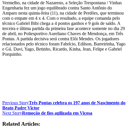
Vermelho, na cidade de Nazareno, a Seleção Trespontana / Vinhas
Engenharia fez um jogo equilibrado contra Santo Antônio do
Amparo nesta quinta-feira (11), na cidade de Perdões, que terminou
com o empate em 4 x 4. Com o resultado, a equipe comanda pelo
técnico Gabriel Bibi chega a 4 pontos ganhos e 9 gols de saldo. A
terceira e última partida da primeira fase acontece somente no dia 29
de abril, no Poliesportivo Aureliano Chaves de Mendonça, em Três
Pontas. A partida decisiva será contra Elói Mendes. Os jogadores
relacionados pelo técnico foram Fabrício, Edilson, Barreirinha, Yago
e Gú. Davi, Yago, Betinho, Ricardo, Kinha, Jean, Felipe e Gabriel
Porquinho.
Previous Story
Três Pontas celebra os 197 anos de Nascimento do
Beato Padre Victor
Next Story
Remoção de fios agilizada em Viçosa
Related Articles: