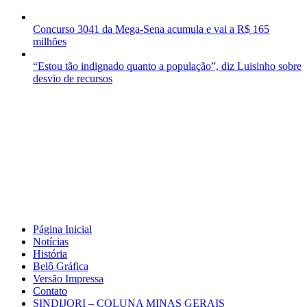
Concurso 3041 da Mega-Sena acumula e vai a R$ 165
milhões
“Estou tão indignado quanto a população”, diz Luisinho sobre
desvio de recursos
Página Inicial
Notícias
História
Belô Gráfica
Versão Impressa
Contato
SINDIJORI – COLUNA MINAS GERAIS