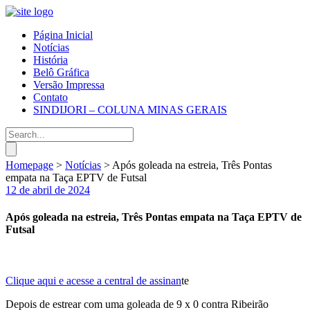
Página Inicial
Notícias
História
Belô Gráfica
Versão Impressa
Contato
SINDIJORI – COLUNA MINAS GERAIS
Homepage
>
Notícias
>
Após goleada na estreia, Três Pontas
empata na Taça EPTV de Futsal
12 de abril de 2024
Após goleada na estreia, Três Pontas empata na Taça EPTV de
Futsal
Clique aqui e acesse a central de assinan
te
Depois de estrear com uma goleada de 9 x 0 contra Ribeirão