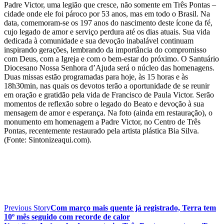
Padre Victor, uma legião que cresce, não somente em Três Pontas –
cidade onde ele foi pároco por 53 anos, mas em todo o Brasil. Na
data, comemoram-se os 197 anos do nascimento deste ícone da fé,
cujo legado de amor e serviço perdura até os dias atuais. Sua vida
dedicada à comunidade e sua devoção inabalável continuam
inspirando gerações, lembrando da importância do compromisso
com Deus, com a Igreja e com o bem-estar do próximo. O Santuário
Diocesano Nossa Senhora d’Ajuda será o núcleo das homenagens.
Duas missas estão programadas para hoje, às 15 horas e às
18h30min, nas quais os devotos terão a oportunidade de se reunir
em oração e gratidão pela vida de Francisco de Paula Victor. Serão
momentos de reflexão sobre o legado do Beato e devoção à sua
mensagem de amor e esperança. Na foto (ainda em restauração), o
monumento em homenagem a Padre Victor, no Centro de Três
Pontas, recentemente restaurado pela artista plástica Bia Silva.
(Fonte: Sintonizeaqui.com).
Previous Story
Com março mais quente já registrado, Terra tem
10º mês seguido com recorde de calor