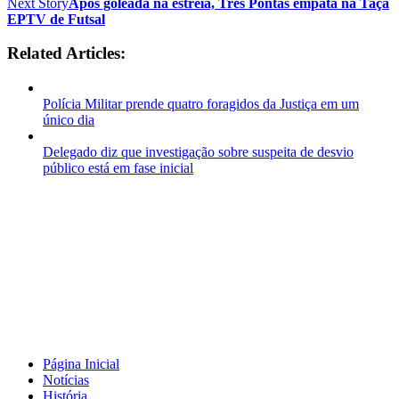
Next Story
Após goleada na estreia, Três Pontas empata na Taça
EPTV de Futsal
Related Articles:
Polícia Militar prende quatro foragidos da Justiça em um
único dia
Delegado diz que investigação sobre suspeita de desvio
público está em fase inicial
Página Inicial
Notícias
História