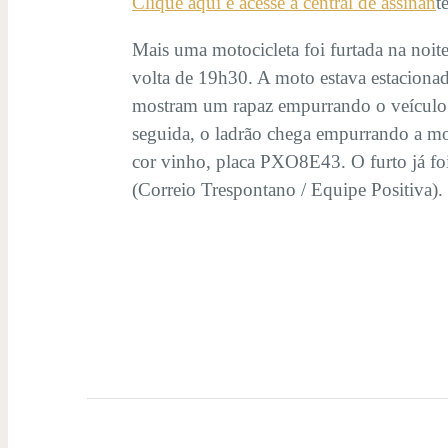
Clique aqui e acesse a central de assinan
t
Mais uma motocicleta foi furtada na noite
volta de 19h30. A moto estava estaciona
mostram um rapaz empurrando o veículo.
seguida, o ladrão chega empurrando a mot
cor vinho, placa PXO8E43. O furto já foi r
(Correio Trespontano / Equipe Positiva).