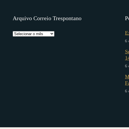
Arquivo Correio Trespontano
P
E
6 
S
1
6 
M
F
6 