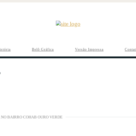
istória
Belô Gráfica
Versão Impressa
Conta
 NO BAIRRO COHAB OURO VERDE