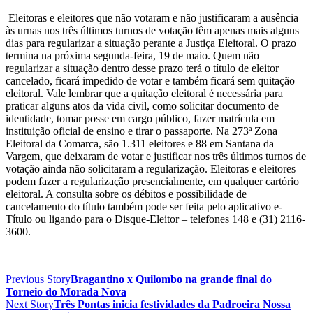
Eleitoras e eleitores que não votaram e não justificaram a ausência
às urnas nos três últimos turnos de votação têm apenas mais alguns
dias para regularizar a situação perante a Justiça Eleitoral. O prazo
termina na próxima segunda-feira, 19 de maio. Quem não
regularizar a situação dentro desse prazo terá o título de eleitor
cancelado, ficará impedido de votar e também ficará sem quitação
eleitoral. Vale lembrar que a quitação eleitoral é necessária para
praticar alguns atos da vida civil, como solicitar documento de
identidade, tomar posse em cargo público, fazer matrícula em
instituição oficial de ensino e tirar o passaporte. Na 273ª Zona
Eleitoral da Comarca, são 1.311 eleitores e 88 em Santana da
Vargem, que deixaram de votar e justificar nos três últimos turnos de
votação ainda não solicitaram a regularização. Eleitoras e eleitores
podem fazer a regularização presencialmente, em qualquer cartório
eleitoral. A consulta sobre os débitos e possibilidade de
cancelamento do título também pode ser feita pelo aplicativo e-
Título ou ligando para o Disque-Eleitor – telefones 148 e (31) 2116-
3600.
Previous Story
Bragantino x Quilombo na grande final do
Torneio do Morada Nova
Next Story
Três Pontas inicia festividades da Padroeira Nossa