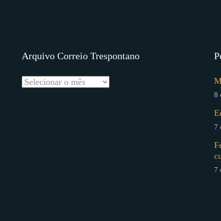
Arquivo Correio Trespontano
P
M
8 
E
7 
F
c
7 