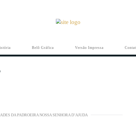
istória
Belô Gráfica
Versão Impressa
Conta
IDADES DA PADROEIRA NOSSA SENHORA D’AJUDA