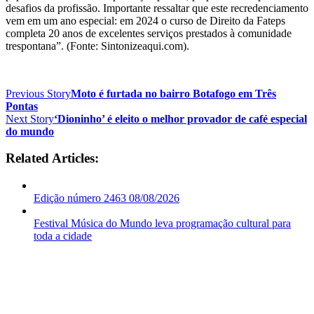
desafios da profissão. Importante ressaltar que este recredenciamento
vem em um ano especial: em 2024 o curso de Direito da Fateps
completa 20 anos de excelentes serviços prestados à comunidade
trespontana”. (Fonte: Sintonizeaqui.com).
Previous Story
Moto é furtada no bairro Botafogo em Três
Pontas
Next Story
‘Dioninho’ é eleito o melhor provador de café especial
do mundo
Related Articles:
Edição número 2463 08/08/2026
Festival Música do Mundo leva programação cultural para
toda a cidade