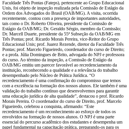
Faculdade Três Pontas (Fateps), pertencente ao Grupo Educacional
Unis, foi objeto de inspeção realizada pela Comissão de Estágio da
Ordem dos Advogados do Brasil (OAB/MG). A visita, ocorrida
recentemente, contou com a presença de importantes autoridades,
tais como o Dr. Roberto Oliveira, presidente da Comissão de
Estágio da OAB/MG; Dr. Geraldo Sérgio, membro da Comissão;
Dr. Marcell Duarte, presidente da 55ª Subseção da OAB/MG em
Três Pontas; prof. Ricardo Morais Pereira, vice-Reitor do Grupo
Educacional Unis; prof. Juarez Rezende, diretor da Faculdade Três
Pontas; prof. Marcelo Figueiredo, coordenador do curso de Direito;
e a profa. Júlia Domingues de Brito, advogada do NPJ e professora
do curso. Ao término da inspeção, a Comissão de Estágio da
OAB/MG emitiu um parecer favorável ao recredenciamento da
instituição, reconhecendo a qualidade e a relevância do trabalho
desempenhado pelo Núcleo de Prática Jurídica. “O
recredenciamento é uma confirmação do compromisso que temos
com a excelência na formação dos nossos alunos. Ele também é uma
validação do trabalho contínuo que desenvolvemos para garantir
uma educação jurídica de alta qualidade”, destacou o prof. Ricardo
Morais Pereira. O coordenador do curso de Direito, prof. Marcelo
Figueiredo, celebrou a conquista, afirmando: “Este
recredenciamento é um reconhecimento ao esforço de todos os
envolvidos na formação de nossos alunos. O NPJ é uma parte
essencial do percurso acadêmico dos estudantes e desempenha um
papel fundamental na capacitação prática, preparando-os para os