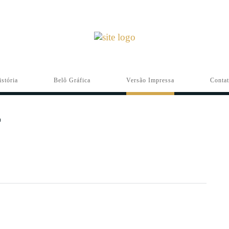
istória
Belô Gráfica
Versão Impressa
Conta